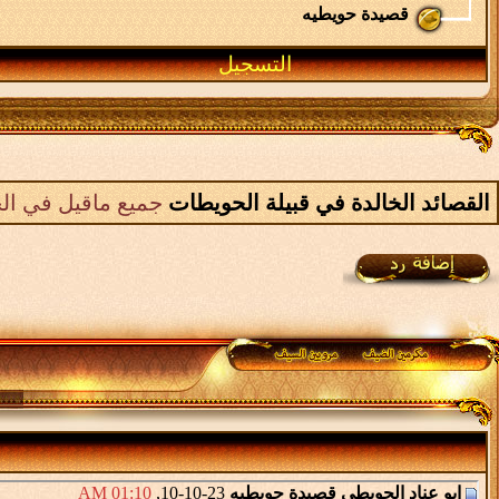
قصيدة حويطيه
التسجيل
القصائد الخالدة في قبيلة الحويطات
جميع ماقيل في الح
ابو عناد الحويطي
قصيدة حويطيه
23-10-10,
01:10 AM