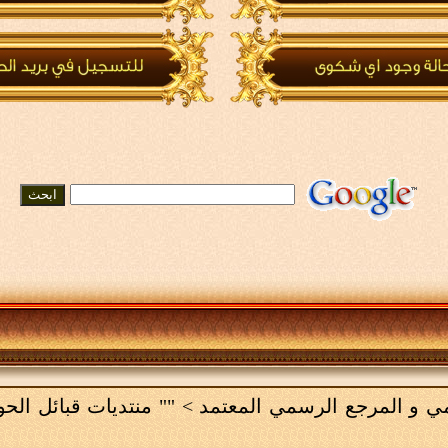
لامي و المرجع الرسمي المعتمد
>
"" منتديات قبائل الح