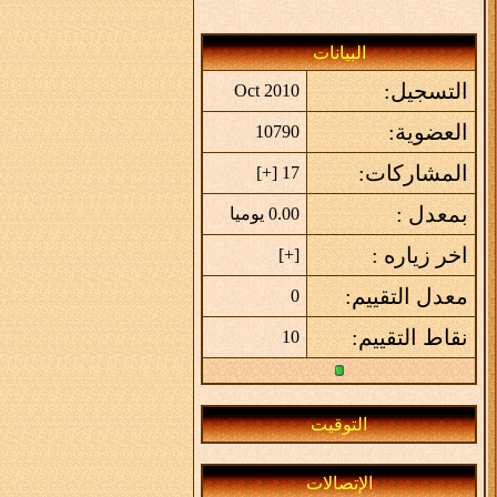
البيانات
التسجيل:
Oct 2010
العضوية:
10790
المشاركات:
]
+
17 [
بمعدل :
0.00 يوميا
اخر زياره :
]
+
[
معدل التقييم:
0
نقاط التقييم:
10
التوقيت
الإتصالات