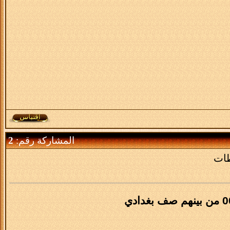
المشاركة رقم:
2
طات