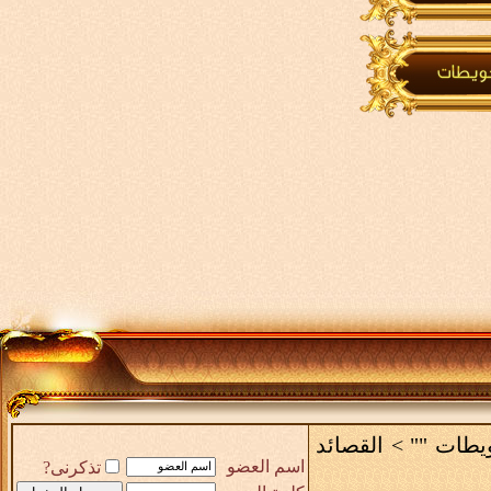
ويطات ""
>
القصائد
اسم العضو
تذكرنى?