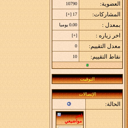
العضوية:
10790
المشاركات:
]
+
17 [
بمعدل :
0.00 يوميا
اخر زياره :
]
+
[
معدل التقييم:
0
نقاط التقييم:
10
التوقيت
الإتصالات
الحالة:
اخر
مواضيعي