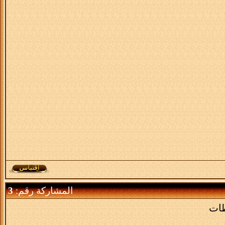
المشاركة رقم:
3
طات