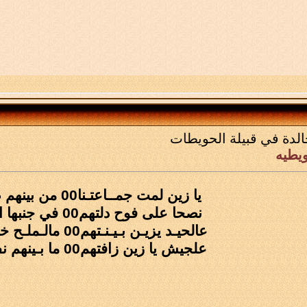
الدة في قبيلة الحويطات
يطيه
يا زين لمت جمــاعتـنا00 من بينهم صـف بغدادي
نصحا على فوح دلتهم00 في جنبها العود والكادي
عالحيـد يزيـن بـيـنـتهم00 مالـملـح خـلـوه وقـــادي
علجيش يا زين زافتهم00 ما بـينهم نفـس حسـادي