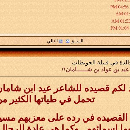
04:56 PM
01:2
01:53 A
01:04 PM
04:5
السابق
التالي
08:31 PM
04:57 PM
20-12-09,
05:30 PM
الدة في قبيلة الحويطات
01:43 PM
يد بن عواد بن شــــــامان!!
0
11:04 PM
11:13 PM
لكم قصيده للشاعر عيد ابن شامان
تحمل في طياتها الكثير من
القصيده في رده على معزبهم مسيف
ما اسمائهم , وكما هي عادة الرجال