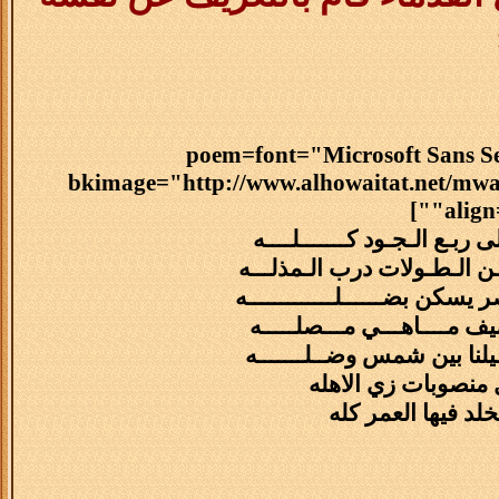
[poem=font="Microsoft Sans S
bkimage="http://www.alhowaitat.net/mwae
align
بـع الـجـود كـــــــلــــه
ـن الـطـولات درب الـمذلـــه
يسكن بضــــــلـــــــــــــه
يف مــــاهـــي مـــصلـــــه
قــيلنا بين شمس وضــلـــــــه
 منصوبات زي الاهله
د فيها العمر كله