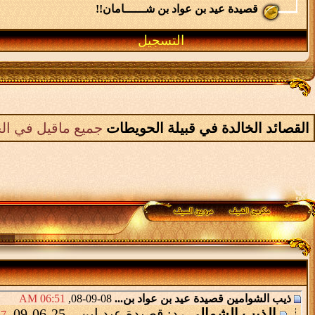
قصيدة عيد بن عواد بن شــــــامان!!
التسجيل
القصائد الخالدة في قبيلة الحويطات
جميع ماقيل في الح
ذيب الشوامين
قصيدة عيد بن عواد بن...
08-09-08,
06:51 AM
الذيب الشمالي
رد: قصيدة عيد ابن...
25-06-09,
PM