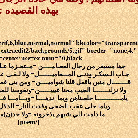
بهذه القصيده :
erif,6,blue,normal,normal" bkcolor="transparen
xtraedit2/backgrounds/5.gif" border="none,4," 
=center use=ex num="0,black""]
جينا مسيفر من رجال العصابيـــــن =مــتحـزما عـلى ر
جـاب الـسكـر ودنـى المـــعاميـــــــل= ولا لـقـى ع
قــــــــال منين ياقفل قلنا شواميــــن= ومن بنى قصر 
ولا نزلنــــــــا الجيب محنا غبييــــــن=ونفوسنا للض
يامـــــــــــــا خلصناهن ويما اندينــــا =ويـــامـــا 
وياما حلى عقب الضحى وقدت النار= للدلال
ما دامت للي شيهم يذخرونه =ولا حد(ن)مخل
[/poem]