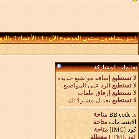
الذين يشاهدون محتوى الموضوع الآن : 1
( الأعضاء 0 والزوار 1)
تعليمات المشاركة
لا تستطيع
إضافة مواضيع جديدة
لا تستطيع
الرد على المواضيع
لا تستطيع
إرفاق ملفات
لا تستطيع
تعديل مشاركاتك
is
BB code
متاحة
الابتسامات
متاحة
كود [IMG]
متاحة
كود HTML
معطلة