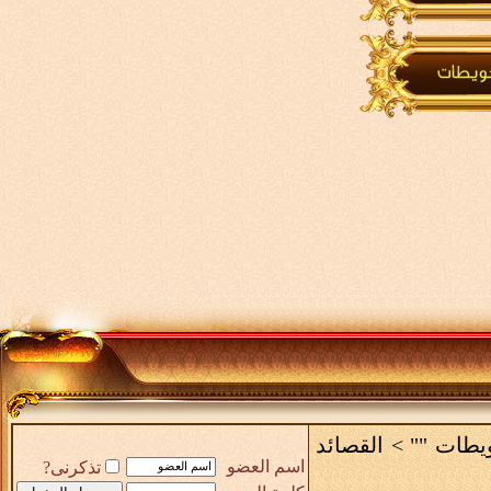
ويطات ""
>
القصائد
اسم العضو
تذكرنى?