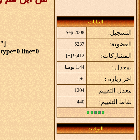
البيانات
التسجيل:
Sep 2008
t"
العضوية:
5237
type=0 line=0
المشاركات:
]
+
9,412 [
بمعدل :
1.44 يوميا
اخر زياره :
]
+
[
معدل التقييم:
1204
نقاط التقييم:
440
التوقيت