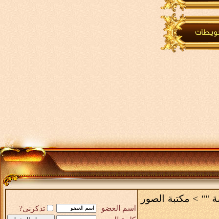
ة ""
>
مكتبة الصور
اسم العضو
تذكرنى?