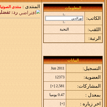
المنتدى :
منتدى الصوتيا
المعلومات
رد: تفضلو
الكاتب:
اللقب:
النخبة
الرتبة:
البيانات
التسجيل:
Jun 2011
العضوية:
12373
المشاركات:
]
+
2,581 [
بمعدل :
0.47 يوميا
اخر زياره :
]
+
[