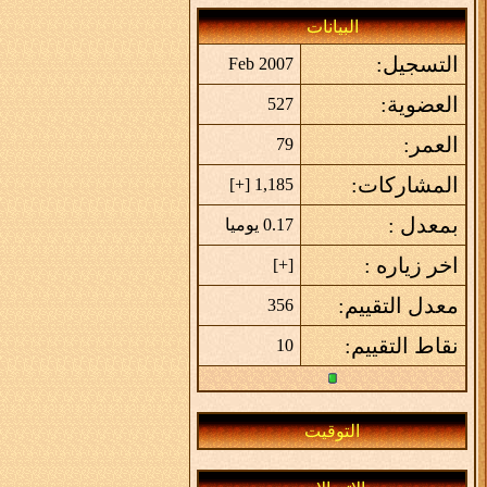
البيانات
التسجيل:
Feb 2007
العضوية:
527
العمر:
79
المشاركات:
]
+
1,185 [
بمعدل :
0.17 يوميا
اخر زياره :
]
+
[
معدل التقييم:
356
نقاط التقييم:
10
التوقيت