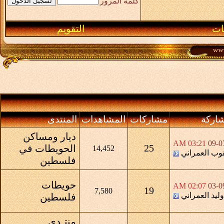
كلمة المرور
ـات
التقويم
اركة
مشاركات
المشاهدات
المنتدى
ديار ومساكن
03:21 AM
09-0
25
الحويطات في
14,452
وب العمراني
فلسطين
حويطات
02:07 AM
03-0
19
7,580
وليد العمراني
فلسطين
منتـدى