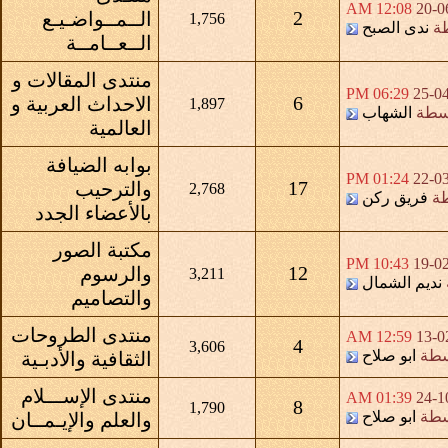
12:08 AM
20-0
2
الــمــواضـيـع
1,756
طة
ندى الصبح
الــعــامــة
منتدى المقالات و
06:29 PM
25-0
6
الاحداث العربية و
1,897
سطة
الشهاب
العالمية
بوابه الضيافة
01:24 PM
22-0
17
والترحيب
2,768
طة
فريق ركن
بالأعضاء الجدد
مكتبة الصور
10:43 PM
19-0
12
والرسوم
3,211
نديم الشمال
والتصاميم
منتدى الطروحات
12:59 AM
13-0
4
3,606
سطة
ابو صلاح
الثقافية والأدبـية
منتدى الإســـلام
01:39 AM
24-1
8
1,790
سطة
ابو صلاح
والعلم والإيـمــان