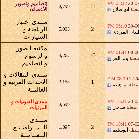
08:32 PM
20-0
(تصاميم وتصوير
11
2,799
سطة
ابو صلاح
الأعضاء)
منتدى أخـبار
06:10 PM
30-0
2
الرياضة و
5,003
ليان المرادي
السيارات
مكتبة الصور
01:41 PM
08-0
10
والرسوم
3,267
سطة
ولد العز
والتصاميم
منتدى المقالات و
08:06 AM
22-0
1
الاحداث العربية و
2,154
اسطة
ابو هيثم
العالمية
10:31 PM
23-0
منتدى الصوتيات و
4
2,599
اسطة
صاحي
المرئيات
منتـدى
10:41 PM
07-0
2
الــمــواضـيـع
1,897
سطة
أبوسليم
الــعــامــة