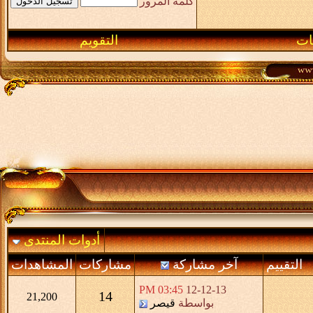
كلمة المرور
ـات
التقويم
أدوات المنتدى
التقييم
آخر مشاركة
مشاركات
المشاهدات
03:45 PM
12-12-13
14
21,200
بواسطة
قيصر