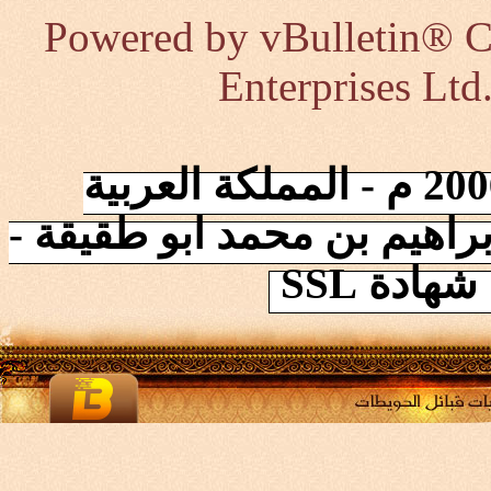
Powered by vBulletin® Co
Enterprises Ltd
إنطلقت الشبكة في 2006/10/17 م - المملكة العربية
راهيم بن محمد ابو طقيقة -
ادة SSL